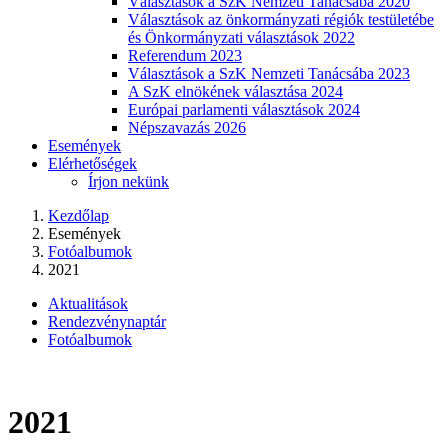
Választások a SzK Nemzeti Tanácsába 2020
Választások az önkormányzati régiók testületébe
és Önkormányzati választások 2022
Referendum 2023
Választások a SzK Nemzeti Tanácsába 2023
A SzK elnökének választása 2024
Európai parlamenti választások 2024
Népszavazás 2026
Események
Elérhetőségek
Írjon nekünk
Kezdőlap
Események
Fotóalbumok
2021
Aktualitások
Rendezvénynaptár
Fotóalbumok
2021