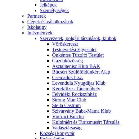
Jelképek
Személyiségek
Partnerek
Cégek és vállalkozások
Iskolaügy
Intézmények
Szervezetek, polgári társulások, klubok
Vöröskereszt
Testnevelési Egyesület
Önkéntes Tűzoltó Testület
Gazdaközösség
Asztalitenisz Klub BAK
Búcsért Szülőföldünkért Alap
Csemadok h.sz.
Levendula Nyugdíjas Klub
Kerekfüzes Táncműhely
Felvidéki Rockszínház
Strong Man Club
Stella Castrum
Szivárvány Baba-Mama Klub
Vinfruct Bulchu
Kultúráért és Turizmusért Társulás
Vadásztársaság
Községi könyvtár
Egészségügy