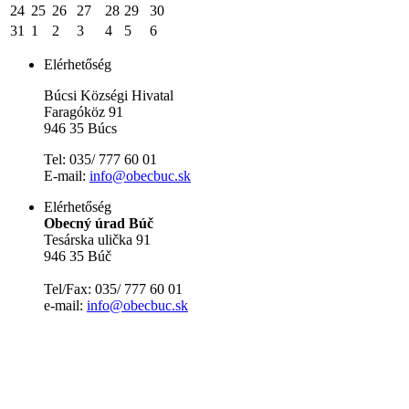
24
25
26
27
28
29
30
31
1
2
3
4
5
6
Elérhetőség
Búcsi Községi Hivatal
Faragóköz 91
946 35 Búcs
Tel: 035/ 777 60 01
E-mail:
info@obecbuc.sk
Elérhetőség
Obecný úrad Búč
Tesárska ulička 91
946 35 Búč
Tel/Fax: 035/ 777 60 01
e-mail:
info@obecbuc.sk