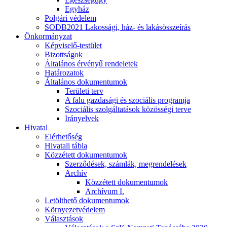
Egyház
Polgári védelem
SODB2021 Lakossági, ház- és lakásösszeírás
Önkormányzat
Képviselő-testület
Bizottságok
Általános érvényű rendeletek
Határozatok
Általános dokumentumok
Területi terv
A falu gazdasági és szociális programja
Szociális szolgáltatások közösségi terve
Irányelvek
Hivatal
Elérhetőség
Hivatali tábla
Közzétett dokumentumok
Szerződések, számlák, megrendelések
Archív
Közzétett dokumentumok
Archívum I.
Letölthető dokumentumok
Környezetvédelem
Választások