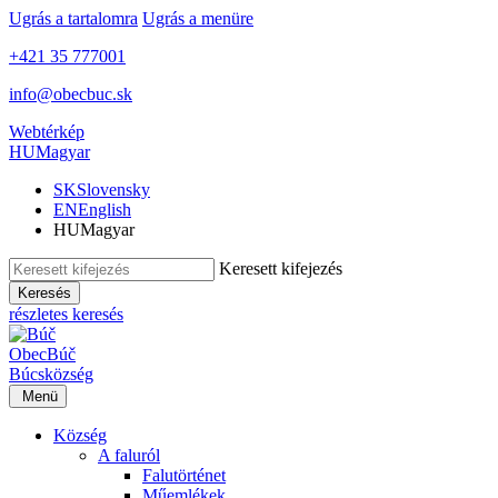
Ugrás a tartalomra
Ugrás a menüre
+421 35 777001
info@obecbuc.sk
Webtérkép
HU
Magyar
SK
Slovensky
EN
English
HU
Magyar
Keresett kifejezés
Keresés
részletes keresés
Obec
Búč
Búcs
község
Menü
Község
A faluról
Falutörténet
Műemlékek