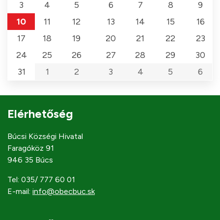
3
4
5
6
7
8
9
10
11
12
13
14
15
16
17
18
19
20
21
22
23
24
25
26
27
28
29
30
31
1
2
3
4
5
6
Elérhetőség
Búcsi Községi Hivatal
Faragóköz 91
946 35 Búcs
Tel: 035/ 777 60 01
E-mail:
info@obecbuc.sk