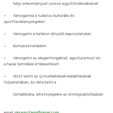
helyi onkormányzat szoros együttműködésével
– támogatnia a tudatos kultúrális és
sporttevékenységeket
– támogatni a határon átnyúló kapcsolatokat
– környezetvédelem
– támogatni az idegenforgalmat, agroturizmust és
a hazai termékek értékesítését
– részt venni az új munkahelyek kialakításának
folyamatában, és rámutatni a
tartalékokra, lehetoségekre az önmegvalósításban
email:
pksagrofarm@gmail.com