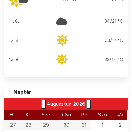
11. 8.
34/21 °C
kedd
12. 8.
33/17 °C
szerda
13. 8.
32/14 °C
csütörtök
Naptár
Augusztus
2026
Hé
Ke
Sze
Csü
Pé
Szo
Va
27
28
29
30
31
1
2