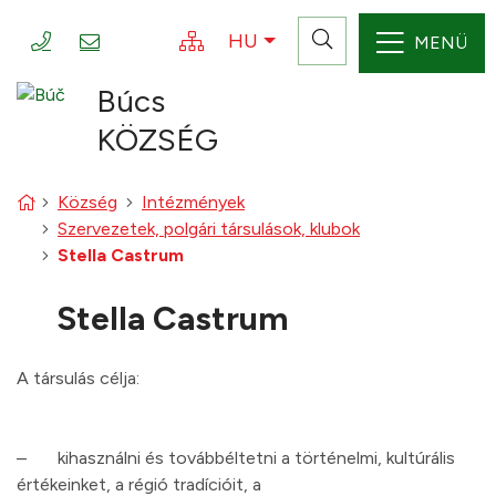
Ugrás a tartalomra
+421 35 777001
info@obecbuc.sk
Magyar
HU
MENÜ
Webtérkép
Keresés
Búcs
KÖZSÉG
Kezdőlap
Község
Intézmények
Szervezetek, polgári társulások, klubok
Stella Castrum
Stella Castrum
A társulás célja:
– kihasználni és továbbéltetni a történelmi, kultúrális
értékeinket, a régió tradícióit, a