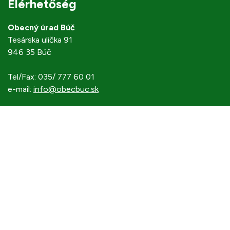
Elérhetőség
Obecný úrad Búč
Tesárska ulička 91
946 35 Búč
Tel/Fax: 035/ 777 60 01
e-mail:
info@obecbuc.sk