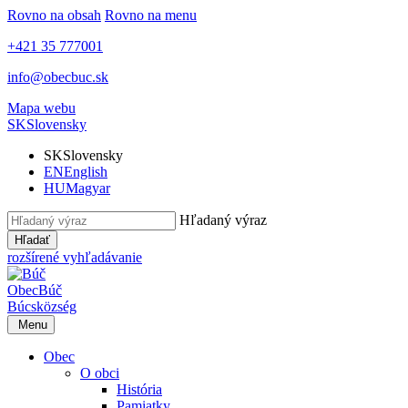
Rovno na obsah
Rovno na menu
+421 35 777001
info@obecbuc.sk
Mapa webu
SK
Slovensky
SK
Slovensky
EN
English
HU
Magyar
Hľadaný výraz
Hľadať
rozšírené vyhľadávanie
Obec
Búč
Búcs
község
Menu
Obec
O obci
História
Pamiatky