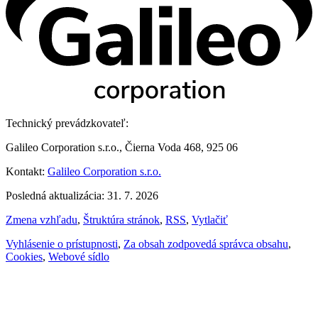
Technický prevádzkovateľ:
Galileo Corporation s.r.o., Čierna Voda 468, 925 06
Kontakt:
Galileo Corporation s.r.o.
Posledná aktualizácia: 31. 7. 2026
Zmena vzhľadu
,
Štruktúra stránok
,
RSS
,
Vytlačiť
Vyhlásenie o prístupnosti
,
Za obsah zodpovedá správca obsahu
,
Cookies
,
Webové sídlo