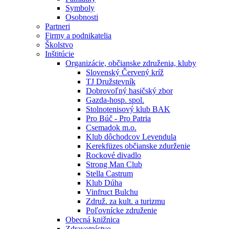
Symboly
Osobnosti
Partneri
Firmy a podnikatelia
Školstvo
Inštitúcie
Organizácie, občianske združenia, kluby
Slovenský Červený kríž
TJ Družstevník
Dobrovoľný hasičský zbor
Gazda-hosp. spol.
Stolnotenisový klub BAK
Pro Búč - Pro Patria
Csemadok m.o.
Klub dôchodcov Levendula
Kerekfüzes občianske zdurženie
Rockové divadlo
Strong Man Club
Stella Castrum
Klub Dúha
Vinfruct Bulchu
Združ. za kult. a turizmu
Poľovnícke združenie
Obecná knižnica
Zdravotníctvo