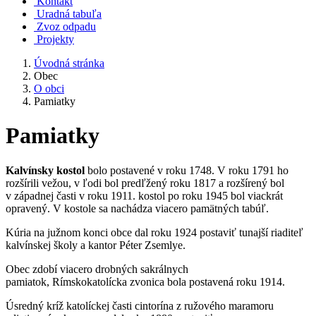
Kontakt
Uradná tabuľa
Zvoz odpadu
Projekty
Úvodná stránka
Obec
O obci
Pamiatky
Pamiatky
Kalvínsky kostol
bolo postavené v roku 1748. V roku 1791 ho
rozšírili vežou, v ľodi bol predľžený roku 1817 a rozšírený bol
v západnej časti v roku 1911. kostol po roku 1945 bol viackrát
opravený. V kostole sa nachádza viacero pamätných tabúľ.
Kúria na južnom konci obce dal roku 1924 postaviť tunajší riaditeľ
kalvínskej školy a kantor Péter Zsemlye.
Obec zdobí viacero drobných sakrálnych
pamiatok, Rímskokatolícka zvonica bola postavená roku 1914.
Úsredný kríž katolíckej časti cintorína z ružového maramoru