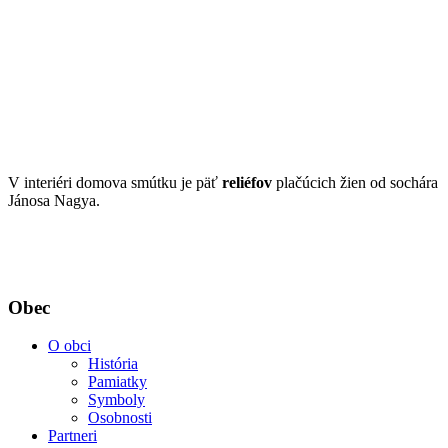
V interiéri domova smútku je päť
reliéfov
plačúcich žien od sochára
Jánosa Nagya.
Obec
O obci
História
Pamiatky
Symboly
Osobnosti
Partneri