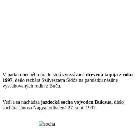
V parku obecného úradu stojí vyrezávaná
drevená kopija z roku
1997
, deilo rezbára Szilvesztera Sidóa na pamiatku násilne
vysťahovaných rodín z Búču.
Vedľa sa nachádza
jazdecká socha vojvodcu Bulcsua
, dielo
sochára Jánosa Nagya, odhalená 27. sept. 1997.