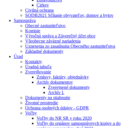
Cirkev
Civilná ochrana
SODB2021 Sčítanie obyvateľov, domov a bytov
Samospráva
Obecné zastupiteľstvo
Komisie
Výročná správa a Záverečný účet obce
Všeobecne záväzné nariadenia
Uznesenia zo zasadnutia Obecného zastupiteľstva
Základné dokumenty
Úrad
Kontakty
Úradná tabuľa
Zverejňovanie
Zmluvy, faktúry, objednávky
Archív dokumentov
Zverejnené dokumenty
Archív I.
Dokumenty na stiahnutie
Životné prostredie
Ochrana osobných údajov - GDPR
Voľby
Voľby do NR SR v roku 2020
Voľby do orgánov samosprávnych krajov a do