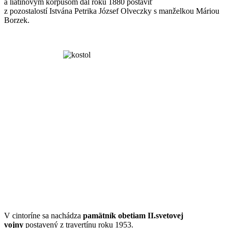
a liatinovým korpusom dal roku 1880 postaviť
z pozostalostí Istvána Petrika József Olveczky s manželkou Máriou
Borzek.
V cintoríne sa nachádza
pamätník obetiam II.svetovej
vojny
postavený z travertínu roku 1953.