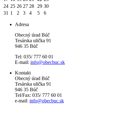
24
25
26
27
28
29
30
31
1
2
3
4
5
6
Adresa
Obecný úrad Búč
Tesárska ulička 91
946 35 Búč
Tel: 035/ 777 60 01
E-mail:
info@obecbuc.sk
Kontakt
Obecný úrad Búč
Tesárska ulička 91
946 35 Búč
Tel/Fax: 035/ 777 60 01
e-mail:
info@obecbuc.sk