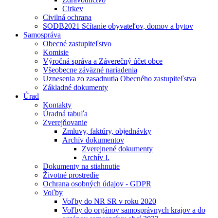
Cirkev
Civilná ochrana
SODB2021 Sčítanie obyvateľov, domov a bytov
Samospráva
Obecné zastupiteľstvo
Komisie
Výročná správa a Záverečný účet obce
Všeobecne záväzné nariadenia
Uznesenia zo zasadnutia Obecného zastupiteľstva
Základné dokumenty
Úrad
Kontakty
Úradná tabuľa
Zverejňovanie
Zmluvy, faktúry, objednávky
Archív dokumentov
Zverejnené dokumenty
Archív I.
Dokumenty na stiahnutie
Životné prostredie
Ochrana osobných údajov - GDPR
Voľby
Voľby do NR SR v roku 2020
Voľby do orgánov samosprávnych krajov a do