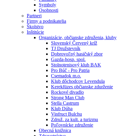
Symboly
Osobnosti
Partneri
Firmy a podnikatelia
Školstvo
Inštitúcie
Organizácie, občianske združenia, kluby
Slovenský Červený kríž
TJ Družstevník
Dobrovoľný hasičský zbor
Gazda-hosp. spol.
Stolnotenisový klub BAK
Pro Búč - Pro Patria
Csemadok m.o.
Klub dôchodcov Levendula
Kerekfüzes občianske zdurženie
Rockové divadlo
Strong Man Club
Stella Castrum
Klub Dúha
Vinfruct Bulchu
Združ. za kult. a turizmu
Poľovnícke združenie
Obecná knižnica
Zdravotníctvo