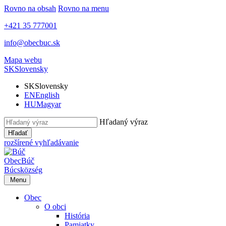
Rovno na obsah
Rovno na menu
+421 35 777001
info@obecbuc.sk
Mapa webu
SK
Slovensky
SK
Slovensky
EN
English
HU
Magyar
Hľadaný výraz
Hľadať
rozšírené vyhľadávanie
Obec
Búč
Búcs
község
Menu
Obec
O obci
História
Pamiatky