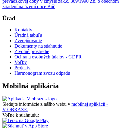
prevádzkovej doby v zmysle zák.č. 369/1990 Zb. o obecnom
zriadení na území obce Búč
Úrad
Kontakty
Úradná tabuľa
Zverejňovanie
Dokumenty na stiahnutie
Životné prostredie
Ochrana osobných údajov - GDPR
Voľby
Projekty
Harmonogram zvozu odpadu
Mobilná aplikácia
Sledujte informácie z nášho webu v
mobilnej aplikácii -
V OBRAZE.
Voľne k stiahnutiu: