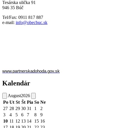
Tesárska ulička 91
946 35 Búč
Tel/Fax: 0911 817 887
e-mail:
info@obecbuc.sk
www.partnerskadohoda.gov.sk
Kalendár
August
2026
Po
Ut
St
Št
Pia
So
Ne
27
28
29
30
31
1
2
3
4
5
6
7
8
9
10
11
12
13
14
15
16
17
18
19
20
21
22
23