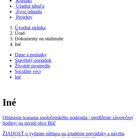
Kontakt
Uradná tabuľa
Zvoz odpadu
Projekty
Úvodná stránka
Úrad
Dokumenty na stiahnutie
Iné
Dane a poplatky
Stavebný poriadok
Životné prostredie
Sociálne veci
Iné
Iné
Ohlásenie konania spoločenského podujatia / predlženie záverečnej
hodiny/ na území obce Búč
ŽIADOSŤ o vydanie súhlasu na zriadenie prevádzky a návrhu