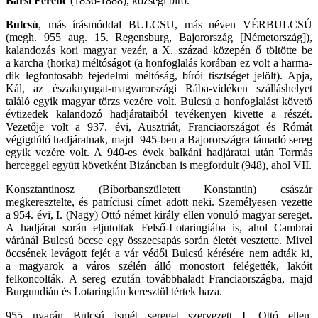
Barsi Ferenc
(1836-1888), községi bíró.
Bulcsú
, más írásmóddal BULCSU, más néven VÉRBULCSÚ
(megh. 955 aug. 15. Regensburg, Bajorország [Németország]),
kalandozás kori magyar vezér, a X. század közepén ő töltötte be
a karcha (horka) méltóságot (a honfoglalás korában ez volt a harma­
dik legfontosabb fejedelmi méltóság, bírói tisztséget jelölt). Apja,
Kál, az északnyugat-magyarországi Rába-vidéken szálláshelyet
találó egyik magyar törzs vezére volt. Bulcsú a honfoglalást követő
évtizedek kalandozó hadjárataiból tevékenyen kivette a részét.
Vezetője volt a 937. évi, Ausztriát, Franciaországot és Ró­mát
végigdúló hadjáratnak, majd 945-ben a Bajorországra támadó sereg
egyik vezére volt. A 940-es évek balkáni hadjáratai után Tormás
herceggel együtt követként Bizáncban is megfordult (948), ahol VII.
Konsztantinosz (Bíborbanszületett Konstantin) császár
megkeresztelte, és patríciusi címet adott neki. Személyesen vezette
a 954. évi, I. (Nagy) Ottó német király ellen vonuló magyar sereget.
A hadjárat során eljutottak Felső-Lotaringiába is, ahol Cambrai
váránál Bulcsú öccse egy összecsapás során életét vesztette. Mivel
öccsének levágott fejét a vár védői Bulcsú kérésére nem adták ki,
a magyarok a város szélén álló monostort felégették, lakóit
felkoncolták. A sereg ezután továbbhaladt Franciaországba, majd
Burgundián és Lotaringián keresztül tértek haza.
955 nyarán Bulcsú ismét sereget szervezett I. Ottó ellen,