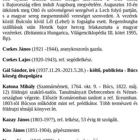
s Bajorország ellen indult Augsburg megvételére. Augusztus 10-én
ütköztek meg Ottó és szövetségesei seregével a Lech folyó partján,
s a magyar sereg megsemmisítő vereséget szenvedett. A vezérek
közül Bulcsún kívül Lél (Lehel) is fogságba esett. Regensburgba
szállításuk után Henrik bajor herceg felakasztatta a magyar
vezéreket. (Britannica Hungarica, Világenciklopédia III. kötet 1995,
Bp).
Csekes János
(1921 -1944), aranykoszorús gazda.
Csekes Lajos
(1920-1943), ref. segédlelkész.
Gál Sándor, író
(1937.11.29.-2021.5.28.)
- költő, publicista - Búcs
község díszpolgára
Katona Mihály
(Szatmárnémeti, 1764. okt. 9. - Búcs, 1822. máj.
12) földrajzi szakíró-tudós. Tanulmányait Debrecenben és Német­
országban végezte. Először Komáromban tanított a ref. líceumban.
1803-tól Búcson működött mint ref. prédikátor. Több természeti és
földrajzi témájú könyvet írt.
Kazay János
(1803-19??), ref. lelkész, 53 évig itt szolgált.
Kiss János
(1851-1904), gépészmester.