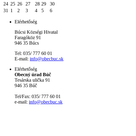
24
25
26
27
28
29
30
31
1
2
3
4
5
6
Elérhetőség
Búcsi Községi Hivatal
Faragóköz 91
946 35 Búcs
Tel: 035/ 777 60 01
E-mail:
info@obecbuc.sk
Elérhetőség
Obecný úrad Búč
Tesárska ulička 91
946 35 Búč
Tel/Fax: 035/ 777 60 01
e-mail:
info@obecbuc.sk