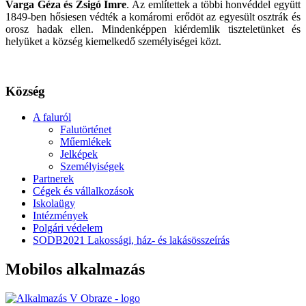
Varga Géza és Zsigó Imre
. Az említettek a többi honvéddel együtt
1849-ben hősiesen védték a komáromi erődöt az egyesült osztrák és
orosz hadak ellen. Mindenképpen kiérdemlik tiszteletünket és
helyüket a község kiemelkedő személyiségei közt.
Község
A faluról
Falutörténet
Műemlékek
Jelképek
Személyiségek
Partnerek
Cégek és vállalkozások
Iskolaügy
Intézmények
Polgári védelem
SODB2021 Lakossági, ház- és lakásösszeírás
Mobilos alkalmazás