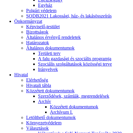
Egyház
Polgári védelem
SODB2021 Lakossági, ház- és lakásösszeírás
Önkormányzat
Képviselő-testület
Bizottságok
Általános érvényű rendeletek
Határozatok
Általános dokumentumok
Területi terv
A falu gazdasági és szociális programja
Szociális szolgáltatások közösségi terve
Irányelvek
Hivatal
Elérhetőség
Hivatali tábla
Közzétett dokumentumok
Szerződések, számlák, megrendelések
Archív
Közzétett dokumentumok
Archívum I.
Letölthető dokumentumok
Környezetvédelem
Választások