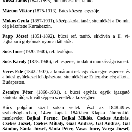
Kossa János
(1841-1895), dunamocsi ref. tanító.
Márton Viktor
(1875-1913), Búcs község jegyzője.
Mokos Gyula
(1857-1931), középiskolai tanár, síremlékét a Do min
cég készítette Kurtakeszin.
Papp József
(1851-1892), búcsi ref. tanító, sírkövén a II. vi­
lágháború golyóinak nyomai láthatók.
Soós Imre
(1920-1940), ref. teológus.
Soós Károly
(1878-1946), ref. esperes, irodalmi munkássága ismert.
Veres Ede
(1842-1907), a komáromi ref. egyházmegye esperese és
a búcsi gyülekezet lelkipásztora, síremlékét az Enterprise cég alkotta
Budapesten.
Zsemlye Péter
(1868-1931), a búcsi egyház egyik igazgató
kántortanítója, kiváltképpen szerették a községben.
Búcs polgárai közül sokan vettek részt az 1848-49-es
szabadságharcban, 14-en kaptak 1849-ben Klapka tábornoktól
menlevelet:
Bajkai Ferenc, Bajkai Miklós, Csekes András,
Csekes József, Csekes Mihály, Gaál András, Gál András, Gál
Sándor, Sánta József, Sánta Péter, Vasas Imre, Varga József,