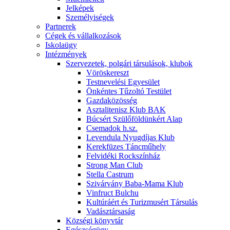
Jelképek
Személyiségek
Partnerek
Cégek és vállalkozások
Iskolaügy
Intézmények
Szervezetek, polgári társulások, klubok
Vöröskereszt
Testnevelési Egyesület
Önkéntes Tűzoltó Testület
Gazdaközösség
Asztalitenisz Klub BAK
Búcsért Szülőföldünkért Alap
Csemadok h.sz.
Levendula Nyugdíjas Klub
Kerekfüzes Táncműhely
Felvidéki Rockszínház
Strong Man Club
Stella Castrum
Szivárvány Baba-Mama Klub
Vinfruct Bulchu
Kultúráért és Turizmusért Társulás
Vadásztársaság
Községi könyvtár
Egészségügy