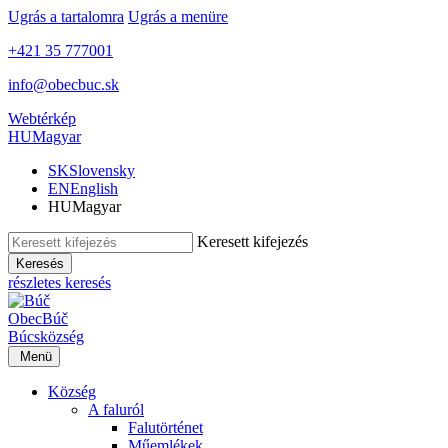
Ugrás a tartalomra
Ugrás a menüre
+421 35 777001
info@obecbuc.sk
Webtérkép
HU
Magyar
SK
Slovensky
EN
English
HU
Magyar
Keresett kifejezés
Keresés
részletes keresés
Obec
Búč
Búcs
község
Menü
Község
A faluról
Falutörténet
Műemlékek