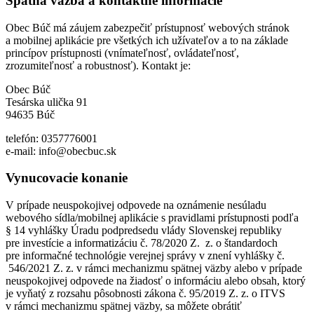
Spätná väzba a kontaktné informácie
Obec Búč má záujem zabezpečiť prístupnosť webových stránok
a mobilnej aplikácie pre všetkých ich užívateľov a to na základe
princípov prístupnosti (vnímateľnosť, ovládateľnosť,
zrozumiteľnosť a robustnosť). Kontakt je:
Obec Búč
Tesárska ulička 91
94635 Búč
telefón: 0357776001
e-mail: info@obecbuc.sk
Vynucovacie konanie
V prípade neuspokojivej odpovede na oznámenie nesúladu
webového sídla/mobilnej aplikácie s pravidlami prístupnosti podľa
§ 14 vyhlášky Úradu podpredsedu vlády Slovenskej republiky
pre investície a informatizáciu č. 78/2020 Z. z. o štandardoch
pre informačné technológie verejnej správy v znení vyhlášky č.
546/2021 Z. z. v rámci mechanizmu spätnej väzby alebo v prípade
neuspokojivej odpovede na žiadosť o informáciu alebo obsah, ktorý
je vyňatý z rozsahu pôsobnosti zákona č. 95/2019 Z. z. o ITVS
v rámci mechanizmu spätnej väzby, sa môžete obrátiť