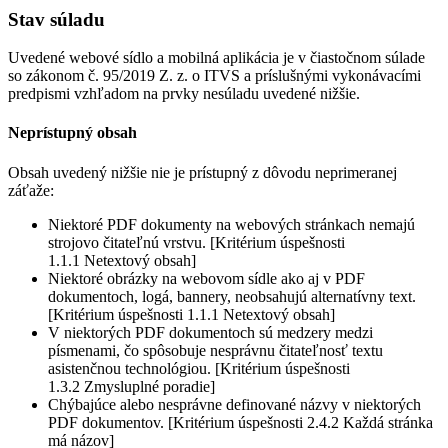
Stav súladu
Uvedené webové sídlo a mobilná aplikácia je v čiastočnom súlade
so zákonom č. 95/2019 Z. z. o ITVS a príslušnými vykonávacími
predpismi vzhľadom na prvky nesúladu uvedené nižšie.
Neprístupný obsah
Obsah uvedený nižšie nie je prístupný z dôvodu neprimeranej
záťaže:
Niektoré PDF dokumenty na webových stránkach nemajú
strojovo čitateľnú vrstvu. [Kritérium úspešnosti
1.1.1 Netextový obsah]
Niektoré obrázky na webovom sídle ako aj v PDF
dokumentoch, logá, bannery, neobsahujú alternatívny text.
[Kritérium úspešnosti 1.1.1 Netextový obsah]
V niektorých PDF dokumentoch sú medzery medzi
písmenami, čo spôsobuje nesprávnu čitateľnosť textu
asistenčnou technológiou. [Kritérium úspešnosti
1.3.2 Zmysluplné poradie]
Chýbajúce alebo nesprávne definované názvy v niektorých
PDF dokumentov. [Kritérium úspešnosti 2.4.2 Každá stránka
má názov]