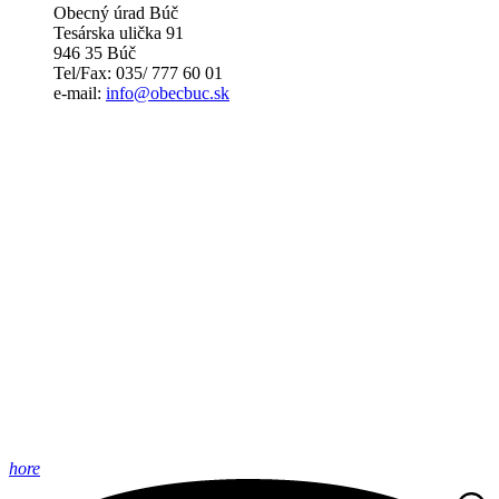
Obecný úrad Búč
Tesárska ulička 91
946 35 Búč
Tel/Fax: 035/ 777 60 01
e-mail:
info@obecbuc.sk
hore