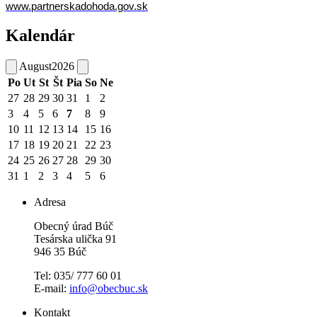
www.partnerskadohoda.gov.sk
Kalendár
August
2026
Po
Ut
St
Št
Pia
So
Ne
27
28
29
30
31
1
2
3
4
5
6
7
8
9
10
11
12
13
14
15
16
17
18
19
20
21
22
23
24
25
26
27
28
29
30
31
1
2
3
4
5
6
Adresa
Obecný úrad Búč
Tesárska ulička 91
946 35 Búč
Tel: 035/ 777 60 01
E-mail:
info@obecbuc.sk
Kontakt