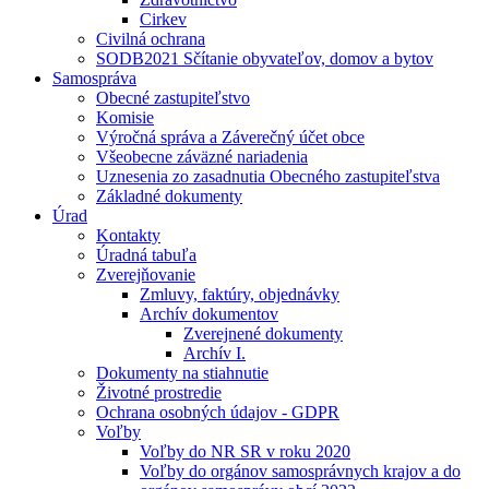
Cirkev
Civilná ochrana
SODB2021 Sčítanie obyvateľov, domov a bytov
Samospráva
Obecné zastupiteľstvo
Komisie
Výročná správa a Záverečný účet obce
Všeobecne záväzné nariadenia
Uznesenia zo zasadnutia Obecného zastupiteľstva
Základné dokumenty
Úrad
Kontakty
Úradná tabuľa
Zverejňovanie
Zmluvy, faktúry, objednávky
Archív dokumentov
Zverejnené dokumenty
Archív I.
Dokumenty na stiahnutie
Životné prostredie
Ochrana osobných údajov - GDPR
Voľby
Voľby do NR SR v roku 2020
Voľby do orgánov samosprávnych krajov a do