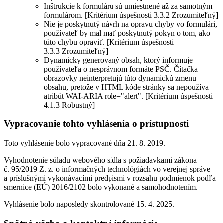
Inštrukcie k formuláru sú umiestnené až za samotným
formulárom. [Kritérium úspešnosti 3.3.2 Zrozumiteľný]
Nie je poskytnutý návrh na opravu chyby vo formulári,
používateľ by mal mať poskytnutý pokyn o tom, ako
túto chybu opraviť. [Kritérium úspešnosti
3.3.3 Zrozumiteľný]
Dynamicky generovaný obsah, ktorý informuje
používateľa o nesprávnom formáte PSČ. Čítačka
obrazovky neinterpretujú túto dynamickú zmenu
obsahu, pretože v HTML kóde stránky sa nepoužíva
atribút WAI-ARIA role="alert". [Kritérium úspešnosti
4.1.3 Robustný]
Vypracovanie tohto vyhlásenia o prístupnosti
Toto vyhlásenie bolo vypracované dňa 21. 8. 2019.
Vyhodnotenie súladu webového sídla s požiadavkami zákona
č. 95/2019 Z. z. o informačných technológiách vo verejnej správe
a príslušnými vykonávacími predpismi v rozsahu podmienok podľa
smernice (EÚ) 2016/2102 bolo vykonané a samohodnotením.
Vyhlásenie bolo naposledy skontrolované 15. 4. 2025.