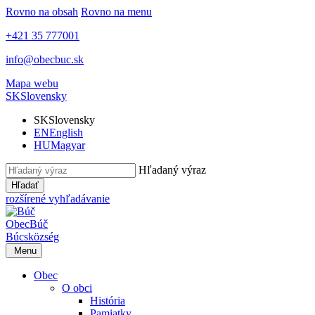
Rovno na obsah
Rovno na menu
+421 35 777001
info@obecbuc.sk
Mapa webu
SK
Slovensky
SK
Slovensky
EN
English
HU
Magyar
Hľadaný výraz
Hľadať
rozšírené vyhľadávanie
Obec
Búč
Búcs
község
Menu
Obec
O obci
História
Pamiatky