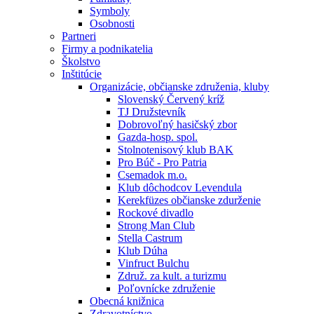
Symboly
Osobnosti
Partneri
Firmy a podnikatelia
Školstvo
Inštitúcie
Organizácie, občianske združenia, kluby
Slovenský Červený kríž
TJ Družstevník
Dobrovoľný hasičský zbor
Gazda-hosp. spol.
Stolnotenisový klub BAK
Pro Búč - Pro Patria
Csemadok m.o.
Klub dôchodcov Levendula
Kerekfüzes občianske zdurženie
Rockové divadlo
Strong Man Club
Stella Castrum
Klub Dúha
Vinfruct Bulchu
Združ. za kult. a turizmu
Poľovnícke združenie
Obecná knižnica
Zdravotníctvo