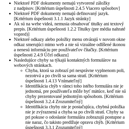
Niektoré PDF dokumenty nemajú vytvorené záložky
z nadpisov. [Kritérium úspešnosti 2.4.5 Viacero spôsobov]
Niektoré PDF dokumenty nemajú definovaný jazyk.
[Kritérium úspešnosti 3.1.1 Jazyk stránky]
Ak sú na webe videá, nemusia obsahovať titulky ani textový
prepis. [Kritérium úspešnosti 1.2.2 Titulky (pre média nahraté
vopred)]
Niektoré odkazy alebo položky menu otvárajú v novom okne
odkaz smerujúci mimo web a nie sú vizuálne odlíšené ikonou
a nenesú informáciu pre používateľov čítačky. [Kritérium
úspešnosti 2.4.9 Účel odkazu]
Nasledujúce chyby sa týkajú kontaktných formulárov na
webových stránkach.
Chyba, ktorá sa zobrazí pri nesprávne vyplnenom poli,
nezotrvá a po chvíli sa sama stratí. [Kritérium
úspešnosti 1.4.13 Vnímateľný]
Identifikácia chýb v rámci toho istého formulára nie je
jednotná, pre používateľa môže byť mätúce, keď nie sú
chyby prezentované jednotným spôsobom. [Kritérium
úspešnosti 3.2.4 Zrozumiteľný]
Identifikácia chyby nie je postačujúca, chybná položka
nie je zvýraznená a chyba sa po chvíli stratí. Chyby sa
pri pokuse o odoslanie formulára zobrazujú postupne a
nie naraz, čo takisto predlžuje opravu chýb. [Kritérium
úspešnosti 3.3.1 Zrozumiteľný]