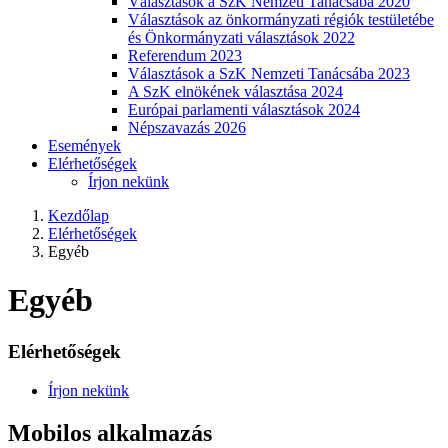
Választások a SzK Nemzeti Tanácsába 2020
Választások az önkormányzati régiók testületébe
és Önkormányzati választások 2022
Referendum 2023
Választások a SzK Nemzeti Tanácsába 2023
A SzK elnökének választása 2024
Európai parlamenti választások 2024
Népszavazás 2026
Események
Elérhetőségek
Írjon nekünk
Kezdőlap
Elérhetőségek
Egyéb
Egyéb
Elérhetőségek
Írjon nekünk
Mobilos alkalmazás