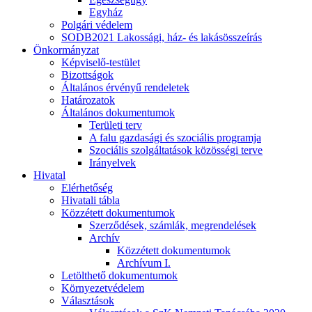
Egyház
Polgári védelem
SODB2021 Lakossági, ház- és lakásösszeírás
Önkormányzat
Képviselő-testület
Bizottságok
Általános érvényű rendeletek
Határozatok
Általános dokumentumok
Területi terv
A falu gazdasági és szociális programja
Szociális szolgáltatások közösségi terve
Irányelvek
Hivatal
Elérhetőség
Hivatali tábla
Közzétett dokumentumok
Szerződések, számlák, megrendelések
Archív
Közzétett dokumentumok
Archívum I.
Letölthető dokumentumok
Környezetvédelem
Választások