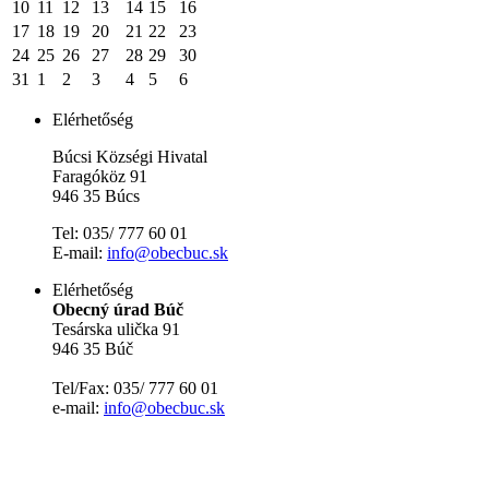
10
11
12
13
14
15
16
17
18
19
20
21
22
23
24
25
26
27
28
29
30
31
1
2
3
4
5
6
Elérhetőség
Búcsi Községi Hivatal
Faragóköz 91
946 35 Búcs
Tel: 035/ 777 60 01
E-mail:
info@obecbuc.sk
Elérhetőség
Obecný úrad Búč
Tesárska ulička 91
946 35 Búč
Tel/Fax: 035/ 777 60 01
e-mail:
info@obecbuc.sk