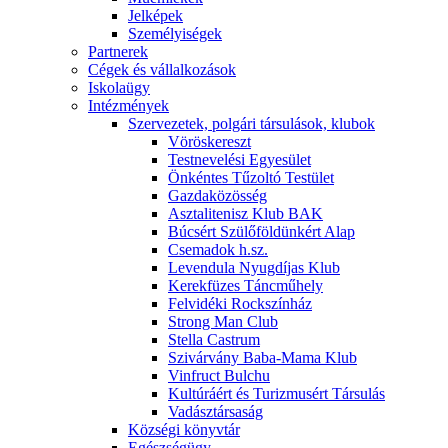
Jelképek
Személyiségek
Partnerek
Cégek és vállalkozások
Iskolaügy
Intézmények
Szervezetek, polgári társulások, klubok
Vöröskereszt
Testnevelési Egyesület
Önkéntes Tűzoltó Testület
Gazdaközösség
Asztalitenisz Klub BAK
Búcsért Szülőföldünkért Alap
Csemadok h.sz.
Levendula Nyugdíjas Klub
Kerekfüzes Táncműhely
Felvidéki Rockszínház
Strong Man Club
Stella Castrum
Szivárvány Baba-Mama Klub
Vinfruct Bulchu
Kultúráért és Turizmusért Társulás
Vadásztársaság
Községi könyvtár
Egészségügy