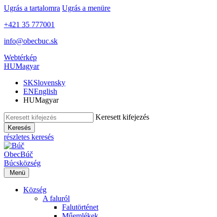
Ugrás a tartalomra
Ugrás a menüre
+421 35 777001
info@obecbuc.sk
Webtérkép
HU
Magyar
SK
Slovensky
EN
English
HU
Magyar
Keresett kifejezés
Keresés
részletes keresés
Obec
Búč
Búcs
község
Menü
Község
A faluról
Falutörténet
Műemlékek