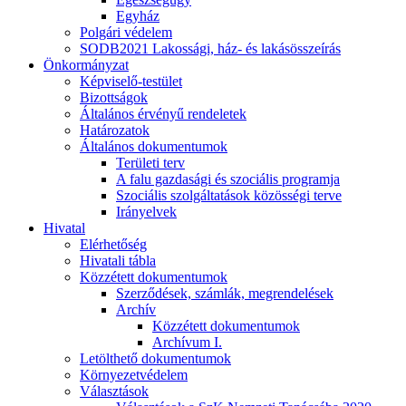
Egyház
Polgári védelem
SODB2021 Lakossági, ház- és lakásösszeírás
Önkormányzat
Képviselő-testület
Bizottságok
Általános érvényű rendeletek
Határozatok
Általános dokumentumok
Területi terv
A falu gazdasági és szociális programja
Szociális szolgáltatások közösségi terve
Irányelvek
Hivatal
Elérhetőség
Hivatali tábla
Közzétett dokumentumok
Szerződések, számlák, megrendelések
Archív
Közzétett dokumentumok
Archívum I.
Letölthető dokumentumok
Környezetvédelem
Választások