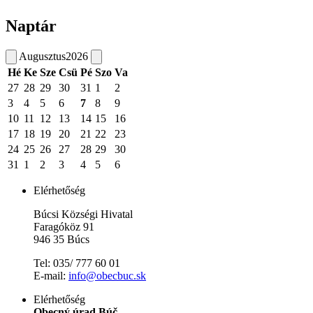
Naptár
Augusztus
2026
Hé
Ke
Sze
Csü
Pé
Szo
Va
27
28
29
30
31
1
2
3
4
5
6
7
8
9
10
11
12
13
14
15
16
17
18
19
20
21
22
23
24
25
26
27
28
29
30
31
1
2
3
4
5
6
Elérhetőség
Búcsi Községi Hivatal
Faragóköz 91
946 35 Búcs
Tel: 035/ 777 60 01
E-mail:
info@obecbuc.sk
Elérhetőség
Obecný úrad Búč