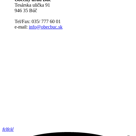
Tesárska ulička 91
946 35 Búč
Tel/Fax: 035/ 777 60 01
e-mail:
info@obecbuc.sk
felfelé