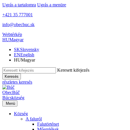
Ugrás a tartalomra
Ugrás a menüre
+421 35 777001
info@obecbuc.sk
Webtérkép
HU
Magyar
SK
Slovensky
EN
English
HU
Magyar
Keresett kifejezés
Keresés
részletes keresés
Obec
Búč
Búcs
község
Menü
Község
A faluról
Falutörténet
Műemlékek