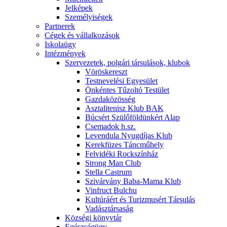
Jelképek
Személyiségek
Partnerek
Cégek és vállalkozások
Iskolaügy
Intézmények
Szervezetek, polgári társulások, klubok
Vöröskereszt
Testnevelési Egyesület
Önkéntes Tűzoltó Testület
Gazdaközösség
Asztalitenisz Klub BAK
Búcsért Szülőföldünkért Alap
Csemadok h.sz.
Levendula Nyugdíjas Klub
Kerekfüzes Táncműhely
Felvidéki Rockszínház
Strong Man Club
Stella Castrum
Szivárvány Baba-Mama Klub
Vinfruct Bulchu
Kultúráért és Turizmusért Társulás
Vadásztársaság
Községi könyvtár
Egészségügy