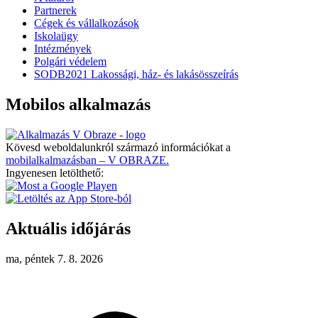
Partnerek
Cégek és vállalkozások
Iskolaügy
Intézmények
Polgári védelem
SODB2021 Lakossági, ház- és lakásösszeírás
Mobilos alkalmazás
Kövesd weboldalunkról származó információkat a
mobilalkalmazásban – V OBRAZE.
Ingyenesen letölthető:
Aktuális időjárás
ma, péntek 7. 8. 2026