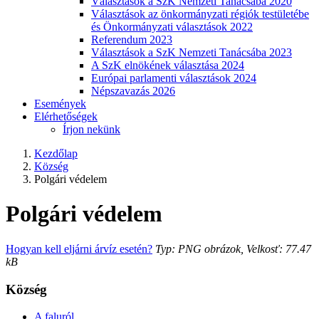
Választások a SzK Nemzeti Tanácsába 2020
Választások az önkormányzati régiók testületébe
és Önkormányzati választások 2022
Referendum 2023
Választások a SzK Nemzeti Tanácsába 2023
A SzK elnökének választása 2024
Európai parlamenti választások 2024
Népszavazás 2026
Események
Elérhetőségek
Írjon nekünk
Kezdőlap
Község
Polgári védelem
Polgári védelem
Hogyan kell eljárni árvíz esetén?
Typ: PNG obrázok, Velkosť: 77.47
kB
Község
A faluról