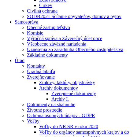
Cirkev
Civilná ochrana
SODB2021 Sčítanie obyvateľov, domov a bytov
Samospráva
Obecné zastupiteľstvo
Komisie
Výročná správa a Záverečný účet obce
Všeobecne záväzné nariadenia
Uznesenia zo zasadnutia Obecného zastupiteľstva
Základné dokumenty
Úrad
Kontakty
Úradná tabuľa
Zverejňovanie
Zmluvy, faktúry, objednávky
Archív dokumentov
Zverejnené dokumenty
Archív I.
Dokumenty na stiahnutie
Životné prostredie
Ochrana osobných údajov - GDPR
Voľby
Voľby do NR SR v roku 2020
Voľby do orgánov samosprávnych krajov a do