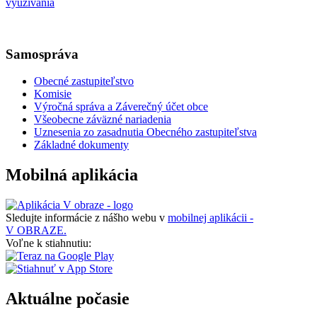
využívania
Samospráva
Obecné zastupiteľstvo
Komisie
Výročná správa a Záverečný účet obce
Všeobecne záväzné nariadenia
Uznesenia zo zasadnutia Obecného zastupiteľstva
Základné dokumenty
Mobilná aplikácia
Sledujte informácie z nášho webu v
mobilnej aplikácii -
V OBRAZE.
Voľne k stiahnutiu:
Aktuálne počasie