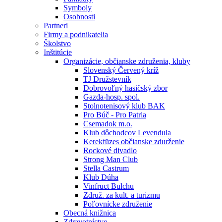
Symboly
Osobnosti
Partneri
Firmy a podnikatelia
Školstvo
Inštitúcie
Organizácie, občianske združenia, kluby
Slovenský Červený kríž
TJ Družstevník
Dobrovoľný hasičský zbor
Gazda-hosp. spol.
Stolnotenisový klub BAK
Pro Búč - Pro Patria
Csemadok m.o.
Klub dôchodcov Levendula
Kerekfüzes občianske zdurženie
Rockové divadlo
Strong Man Club
Stella Castrum
Klub Dúha
Vinfruct Bulchu
Združ. za kult. a turizmu
Poľovnícke združenie
Obecná knižnica
Zdravotníctvo