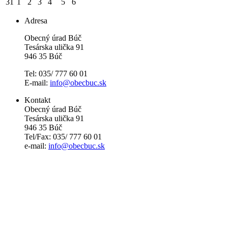
31
1
2
3
4
5
6
Adresa
Obecný úrad Búč
Tesárska ulička 91
946 35 Búč
Tel: 035/ 777 60 01
E-mail:
info@obecbuc.sk
Kontakt
Obecný úrad Búč
Tesárska ulička 91
946 35 Búč
Tel/Fax: 035/ 777 60 01
e-mail:
info@obecbuc.sk