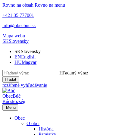
Rovno na obsah
Rovno na menu
+421 35 777001
info@obecbuc.sk
Mapa webu
SK
Slovensky
SK
Slovensky
EN
English
HU
Magyar
Hľadaný výraz
Hľadať
rozšírené vyhľadávanie
Obec
Búč
Búcs
község
Menu
Obec
O obci
História
Pamiatky