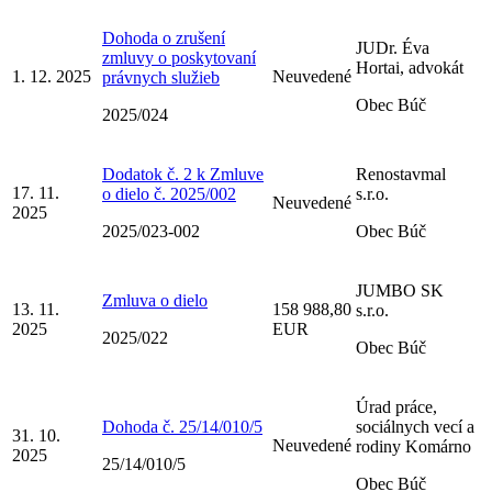
Dohoda o zrušení
JUDr. Éva
zmluvy o poskytovaní
Hortai, advokát
1. 12. 2025
Neuvedené
právnych služieb
Obec Búč
2025/024
Dodatok č. 2 k Zmluve
Renostavmal
17. 11.
o dielo č. 2025/002
s.r.o.
Neuvedené
2025
2025/023-002
Obec Búč
JUMBO SK
Zmluva o dielo
13. 11.
158 988,80
s.r.o.
2025
EUR
2025/022
Obec Búč
Úrad práce,
Dohoda č. 25/14/010/5
sociálnych vecí a
31. 10.
Neuvedené
rodiny Komárno
2025
25/14/010/5
Obec Búč