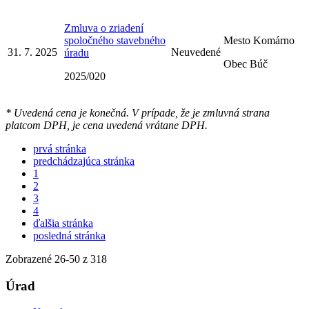
Zmluva o zriadení
spoločného stavebného
Mesto Komárno
31. 7. 2025
Neuvedené
úradu
Obec Búč
2025/020
* Uvedená cena je konečná. V prípade, že je zmluvná strana
platcom DPH, je cena uvedená vrátane DPH.
prvá stránka
predchádzajúca stránka
1
2
3
4
ďalšia stránka
posledná stránka
Zobrazené
26
-
50
z 318
Úrad