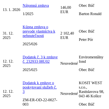
Nájomná zmluva
Obec Búč
146,00
13. 1. 2026
EUR
1/2025
Barton Ronald
Kúpna zmluva o
prevode vlastníctva k
Obec Búč
31. 12.
2 102,40
nehnuteľnosti
2025
EUR
Peter Pór
2025/026
Dodatok č. 3 k zmluve
Enviromentálny
12. 12.
č. 232933 08U02
fond
Neuvedené
2025
2025/025
Obec Búč
Dodatok k zmluve o
KOSIT WEST
poskytovaní služieb č.
s.r.o.,
12. 12.
3
Rastislavova 98,
Neuvedené
2025
043 46 Košice
ZM-ER-OD-22-0027-
003
Obec Búč