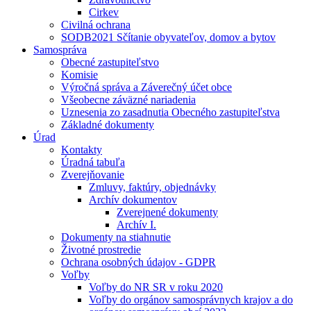
Cirkev
Civilná ochrana
SODB2021 Sčítanie obyvateľov, domov a bytov
Samospráva
Obecné zastupiteľstvo
Komisie
Výročná správa a Záverečný účet obce
Všeobecne záväzné nariadenia
Uznesenia zo zasadnutia Obecného zastupiteľstva
Základné dokumenty
Úrad
Kontakty
Úradná tabuľa
Zverejňovanie
Zmluvy, faktúry, objednávky
Archív dokumentov
Zverejnené dokumenty
Archív I.
Dokumenty na stiahnutie
Životné prostredie
Ochrana osobných údajov - GDPR
Voľby
Voľby do NR SR v roku 2020
Voľby do orgánov samosprávnych krajov a do