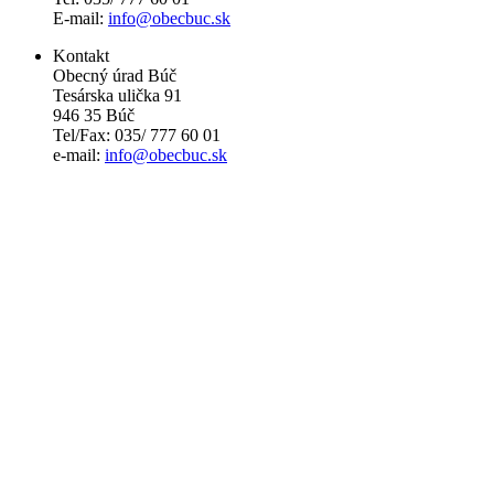
E-mail:
info@obecbuc.sk
Kontakt
Obecný úrad Búč
Tesárska ulička 91
946 35 Búč
Tel/Fax: 035/ 777 60 01
e-mail:
info@obecbuc.sk