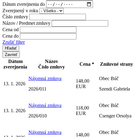
Dátum zverejnenia do
Zverejnený v roku
Číslo zmluvy
Názov / Predmet zmluvy
Cena od
Cena do
Zrušiť filter
Zavrieť
Dátum
Názov
Cena *
Zmluvné strany
zverejnenia
Číslo zmluvy
Nájomná zmluva
Obec Búč
148,00
13. 1. 2026
EUR
2026/011
Szendi Gabriela
Nájomná zmluva
Obec Búč
118,00
13. 1. 2026
EUR
2026/010
Csenger Orsolya
Nájomná zmluva
Obec Búč
148,00