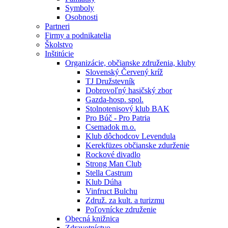
Symboly
Osobnosti
Partneri
Firmy a podnikatelia
Školstvo
Inštitúcie
Organizácie, občianske združenia, kluby
Slovenský Červený kríž
TJ Družstevník
Dobrovoľný hasičský zbor
Gazda-hosp. spol.
Stolnotenisový klub BAK
Pro Búč - Pro Patria
Csemadok m.o.
Klub dôchodcov Levendula
Kerekfüzes občianske zdurženie
Rockové divadlo
Strong Man Club
Stella Castrum
Klub Dúha
Vinfruct Bulchu
Združ. za kult. a turizmu
Poľovnícke združenie
Obecná knižnica
Zdravotníctvo