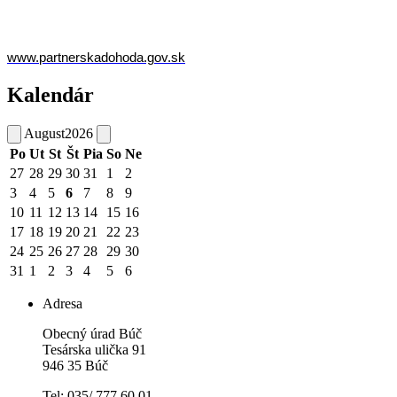
www.partnerskadohoda.gov.sk
Kalendár
August
2026
Po
Ut
St
Št
Pia
So
Ne
27
28
29
30
31
1
2
3
4
5
6
7
8
9
10
11
12
13
14
15
16
17
18
19
20
21
22
23
24
25
26
27
28
29
30
31
1
2
3
4
5
6
Adresa
Obecný úrad Búč
Tesárska ulička 91
946 35 Búč
Tel: 035/ 777 60 01