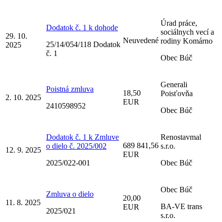
Úrad práce,
Dodatok č. 1 k dohode
sociálnych vecí a
29. 10.
Neuvedené
rodiny Komárno
25/14/054/118 Dodatok
2025
č. 1
Obec Búč
Generali
Poistná zmluva
18,50
Poisťovňa
2. 10. 2025
EUR
2410598952
Obec Búč
Dodatok č. 1 k Zmluve
Renostavmal
689 841,56
o dielo č. 2025/002
s.r.o.
12. 9. 2025
EUR
2025/022-001
Obec Búč
Obec Búč
Zmluva o dielo
20,00
11. 8. 2025
BA-VE trans
EUR
2025/021
s.r.o.