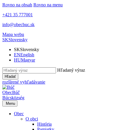
Rovno na obsah
Rovno na menu
+421 35 777001
info@obecbuc.sk
Mapa webu
SK
Slovensky
SK
Slovensky
EN
English
HU
Magyar
Hľadaný výraz
Hľadať
rozšírené vyhľadávanie
Obec
Búč
Búcs
község
Menu
Obec
O obci
História
Pamiatky