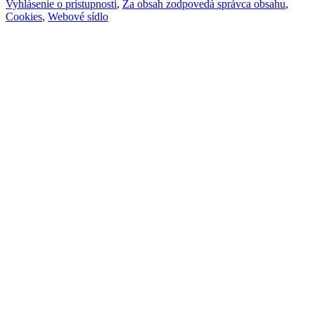
Vyhlásenie o prístupnosti
,
Za obsah zodpovedá správca obsahu
,
Cookies
,
Webové sídlo