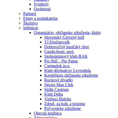
Symboly
Osobnosti
Partneri
Firmy a podnikatelia
Školstvo
Inštitúcie
Organizácie, občianske združenia, kluby
Slovenský Červený kríž
TJ Družstevník
Dobrovoľný hasičský zbor
Gazda-hosp. spol.
Stolnotenisový klub BAK
Pro Búč - Pro Patria
Csemadok m.o.
Klub dôchodcov Levendula
Kerekfüzes občianske zdurženie
Rockové divadlo
Strong Man Club
Stella Castrum
Klub Dúha
Vinfruct Bulchu
Združ. za kult. a turizmu
Poľovnícke združenie
Obecná knižnica
Zdravotníctvo