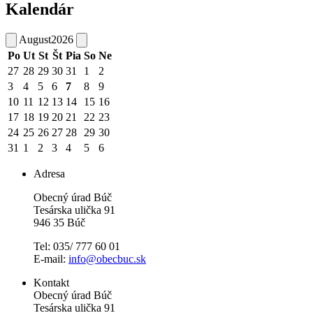
Kalendár
August
2026
Po
Ut
St
Št
Pia
So
Ne
27
28
29
30
31
1
2
3
4
5
6
7
8
9
10
11
12
13
14
15
16
17
18
19
20
21
22
23
24
25
26
27
28
29
30
31
1
2
3
4
5
6
Adresa
Obecný úrad Búč
Tesárska ulička 91
946 35 Búč
Tel: 035/ 777 60 01
E-mail:
info@obecbuc.sk
Kontakt
Obecný úrad Búč
Tesárska ulička 91