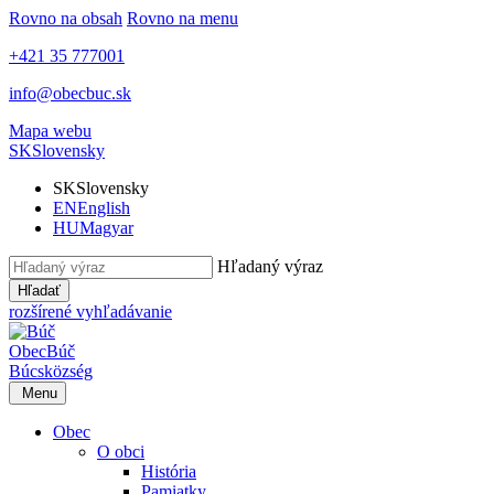
Rovno na obsah
Rovno na menu
+421 35 777001
info@obecbuc.sk
Mapa webu
SK
Slovensky
SK
Slovensky
EN
English
HU
Magyar
Hľadaný výraz
Hľadať
rozšírené vyhľadávanie
Obec
Búč
Búcs
község
Menu
Obec
O obci
História
Pamiatky