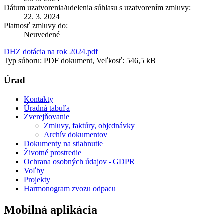
Dátum uzatvorenia/udelenia súhlasu s uzatvorením zmluvy:
22. 3. 2024
Platnosť zmluvy do:
Neuvedené
DHZ dotácia na rok 2024.pdf
Typ súboru: PDF dokument, Veľkosť: 546,5 kB
Úrad
Kontakty
Úradná tabuľa
Zverejňovanie
Zmluvy, faktúry, objednávky
Archív dokumentov
Dokumenty na stiahnutie
Životné prostredie
Ochrana osobných údajov - GDPR
Voľby
Projekty
Harmonogram zvozu odpadu
Mobilná aplikácia