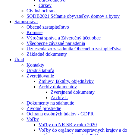
Cirkev
Civilná ochrana
SODB2021 Sčítanie obyvateľov, domov a bytov
Samospráva
Obecné zastupiteľstvo
Komisie
Výročná správa a Záverečný účet obce
Všeobecne záväzné nariadenia
Uznesenia zo zasadnutia Obecného zastupiteľstva
Základné dokumenty
Úrad
Kontakty
Úradná tabuľa
Zverejňovanie
Zmluvy, faktúry, objednávky
Archív dokumentov
Zverejnené dokumenty
Archív I.
Dokumenty na stiahnutie
Životné prostredie
Ochrana osobných údajov - GDPR
Voľby
Voľby do NR SR v roku 2020
Voľby do orgánov samosprávnych krajov a do